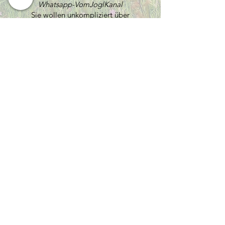
Whatsapp-VomJoglKanal
Sie wollen unkompliziert über
WhatsApp mehr Infos zu
"VomJogl"?
Einfach
H I E R
klicken und unserem
Kanal folgen.