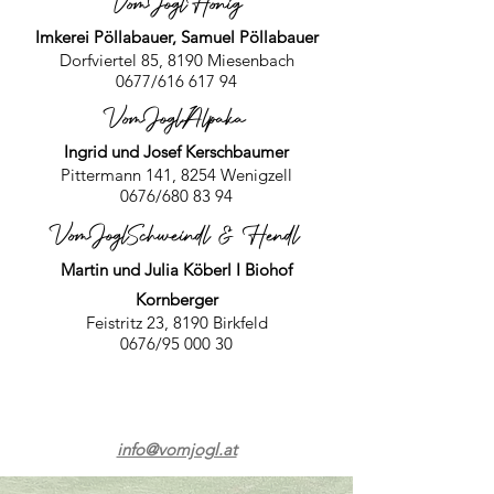
V
omJoglHonig
Imkerei Pöllabauer, Samuel Pöllabauer
Dorfviertel 85, 8190 Miesenbach
0677/616 617 94
VomJoglAlpaka
Ingrid und Josef Kerschbaumer
Pittermann 141, 8254 Wenigzell
0676/680 83 94
VomJoglSchweindl & Hendl
Martin und Julia Köberl I Biohof
Kornberger
Feistritz 23, 8190 Birkfeld
0676/95 000 30
info@vomjogl.at