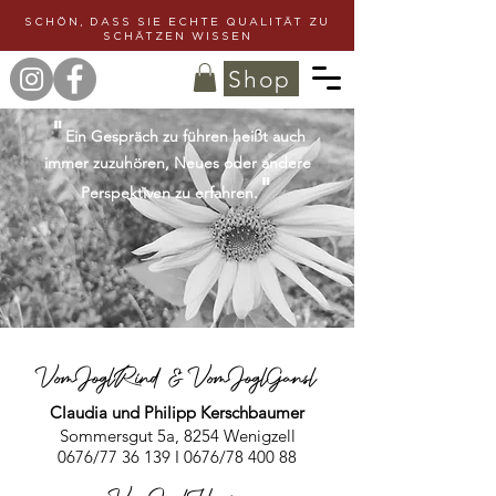
SCHÖN, DASS SIE ECHTE QUALITÄT ZU
SCHÄTZEN WISSEN
Shop
"
Ein Gespräch zu führen heißt auch
immer zuzuhören, Neues oder
andere
"
Perspektiven zu erfahren.
VomJoglRind & VomJoglG
ansl
Claudia und Philipp
Kerschbaumer
Sommersgut 5a, 8254 Wenigzell
0676/77 36 139 I 0
676/
78 400 88