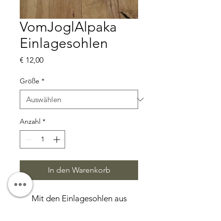
VomJoglAlpaka
Einlagesohlen
Preis
€ 12,00
Größe
*
Anzahl
*
In den Warenkorb
Mit den Einlagesohlen aus
reinem VomJoglAlpaka-Filz tun