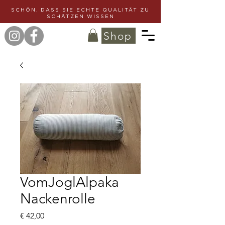
SCHÖN, DASS SIE ECHTE QUALITÄT ZU
SCHÄTZEN WISSEN
Shop
VomJoglAlpaka
Nackenrolle
Preis
€ 42,00