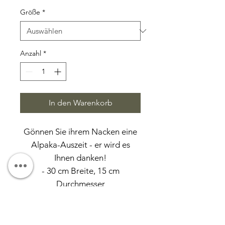
Größe
*
Anzahl
*
In den Warenkorb
Gönnen Sie ihrem Nacken eine
Alpaka-Auszeit - er wird es
Ihnen danken!
- 30 cm Breite, 15 cm
Durchmesser
- 100% VomJoglAlpaka
- wärme- und
flüssigkeitsregulierend- für