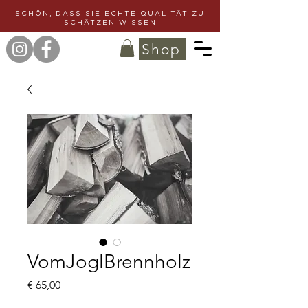
SCHÖN, DASS SIE ECHTE QUALITÄT ZU
SCHÄTZEN WISSEN
Shop
VomJoglBrennholz
Preis
€ 65,00